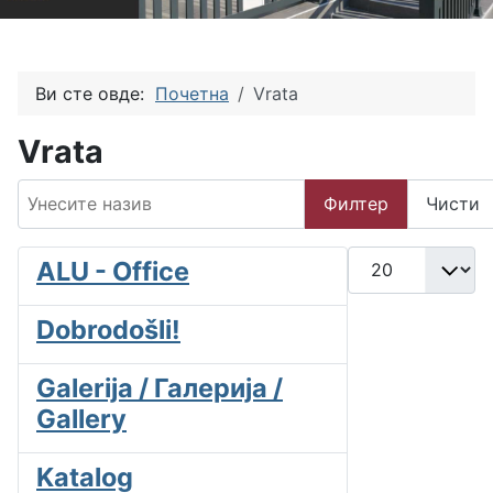
Ви сте овде:
Почетна
Vrata
Vrata
Унесите назив
Филтер
Чисти
Прикажи број
ALU - Office
Dobrodošli!
Galerija / Галерија /
Gallery
Katalog