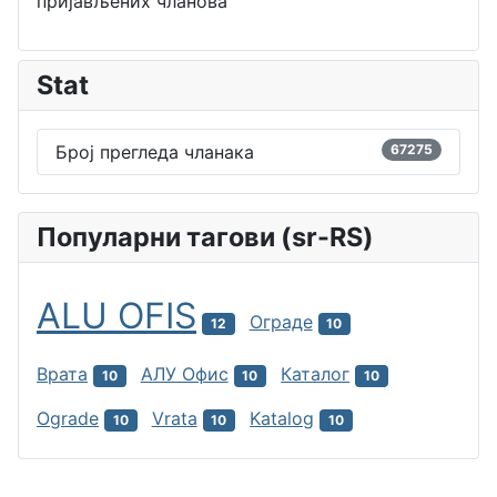
пријављених чланова
Stat
Број прегледа чланака
67275
Популарни тагови (sr-RS)
ALU OFIS
Ограде
12
10
Врата
АЛУ Офис
Каталог
10
10
10
Ograde
Vrata
Katalog
10
10
10